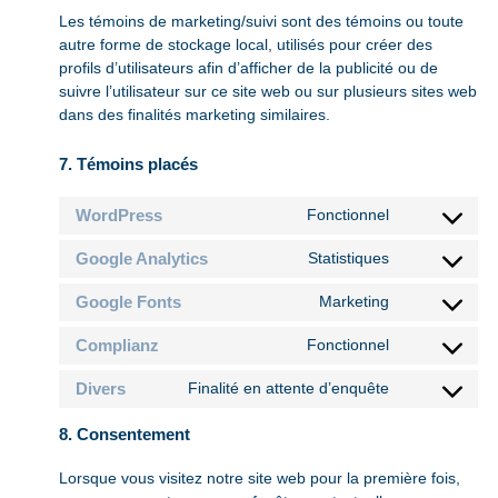
Les témoins de marketing/suivi sont des témoins ou toute
autre forme de stockage local, utilisés pour créer des
profils d’utilisateurs afin d’afficher de la publicité ou de
suivre l’utilisateur sur ce site web ou sur plusieurs sites web
dans des finalités marketing similaires.
7. Témoins placés
WordPress
Fonctionnel
Consent
to
Google Analytics
Statistiques
Consent
service
to
wordpress
Google Fonts
Marketing
Consent
service
to
google-
Complianz
Fonctionnel
Consent
service
analytics
to
google-
Divers
Finalité en attente d’enquête
Consent
service
fonts
to
complianz
8. Consentement
service
divers
Lorsque vous visitez notre site web pour la première fois,