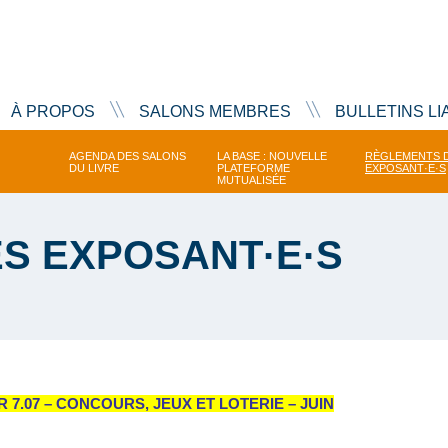
À PROPOS
SALONS MEMBRES
BULLETINS LI
AGENDA DES SALONS
LA BASE : NOUVELLE
RÈGLEMENTS 
DU LIVRE
PLATEFORME
EXPOSANT·E·S
MUTUALISÉE
S EXPOSANT·E·S
R 7.07 – CONCOURS, JEUX ET LOTERIE – JUIN